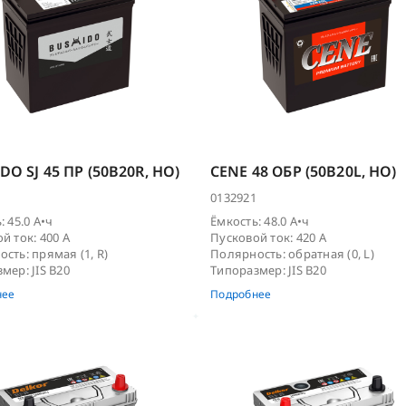
DO SJ 45 ПР (50B20R, HO)
CENE 48 ОБР (50B20L, HO)
0132921
: 45.0 А•ч
Ёмкость: 48.0 А•ч
й ток: 400 А
Пусковой ток: 420 А
сть: прямая (1, R)
Полярность: обратная (0, L)
мер: JIS B20
Типоразмер: JIS B20
нее
Подробнее