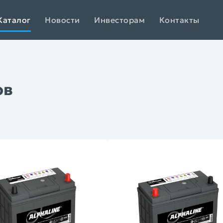
Каталог
Новости
Инвесторам
Контакты
ов
XTREME Arctic
XTREME AGM
XTREME EFB
XTRE
BUSHIDO SILVER
(1)
BUSHIDO AGM
BUSHIDO (мото)