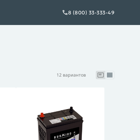
8 (800) 33-333-49
12 вариантов
XTREME
ME +EFB
XTREME (мото)
X
(промышленные)
BUSHIDO MARINE
BUSHIDO Na+
BUSHIDO (тяго