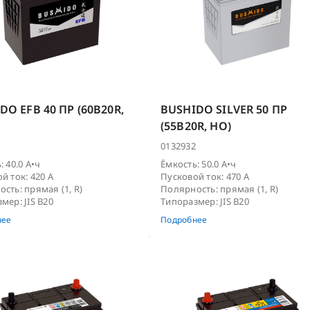
DO EFB 40 ПР (60B20R,
BUSHIDO SILVER 50 ПР
(55B20R, HO)
0132932
: 40.0 А•ч
Ёмкость: 50.0 А•ч
й ток: 420 А
Пусковой ток: 470 А
сть: прямая (1, R)
Полярность: прямая (1, R)
мер: JIS B20
Типоразмер: JIS B20
нее
Подробнее