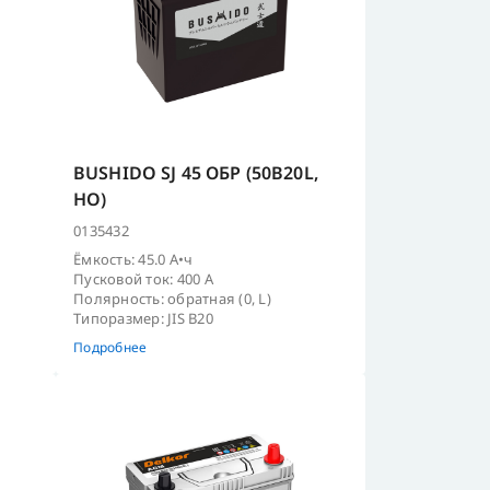
BUSHIDO SJ 45 ОБР (50B20L,
HO)
0135432
Ёмкость: 45.0 А•ч
Пусковой ток: 400 А
Полярность: обратная (0, L)
Типоразмер: JIS B20
Подробнее