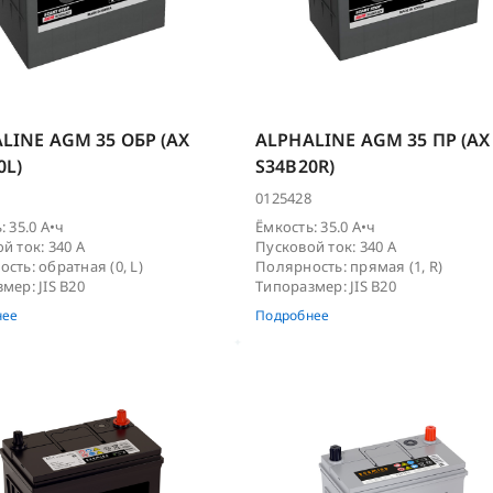
GO
TAB Magic
TAB Polar
DELKOR (JP)
DELKOR
LINE AGM 35 ОБР (AX
ALPHALINE AGM 35 ПР (AX
0L)
S34B20R)
 Security
0125428
RACER GT
RACER (мото)
: 35.0 А•ч
Ёмкость: 35.0 А•ч
й ток: 340 А
Пусковой ток: 340 А
сть: обратная (0, L)
Полярность: прямая (1, R)
мер: JIS B20
Типоразмер: JIS B20
нее
Подробнее
ALPHALINE SD+
Moll EFB