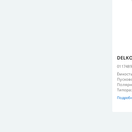
DELKO
0117489
Ёмкость
Пусково
Полярно
Типораз
Подроб