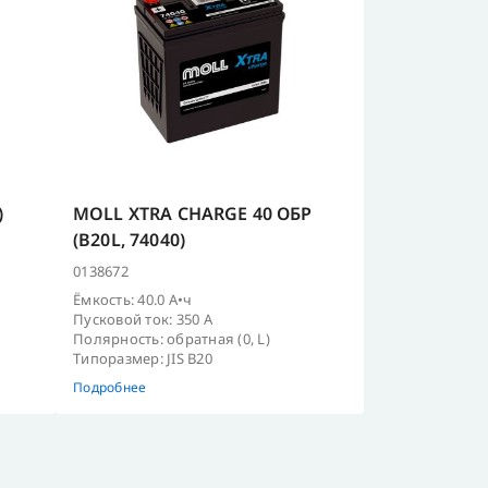
)
MOLL XTRA CHARGE 40 ОБР
(B20L, 74040)
0138672
Ёмкость: 40.0 А•ч
Пусковой ток: 350 А
Полярность: обратная (0, L)
Типоразмер: JIS B20
Подробнее