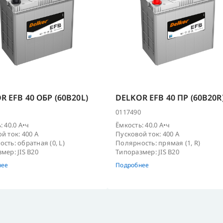
R EFB 40 ОБР (60B20L)
DELKOR EFB 40 ПР (60B20R
0117490
: 40.0 А•ч
Ёмкость: 40.0 А•ч
й ток: 400 А
Пусковой ток: 400 А
сть: обратная (0, L)
Полярность: прямая (1, R)
мер: JIS B20
Типоразмер: JIS B20
нее
Подробнее