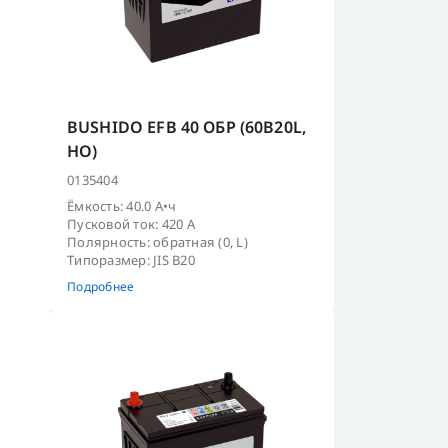
BUSHIDO EFB 40 ОБР (60B20L,
HO)
0135404
Ёмкость: 40.0 А•ч
Пусковой ток: 420 А
Полярность: обратная (0, L)
Типоразмер: JIS B20
Подробнее