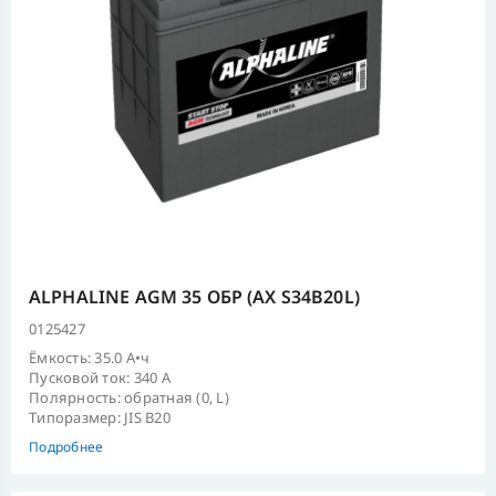
RACER (мото)
HALINE SD+
(16)
ALPHALINE AGM 35 ОБР (AX S34B20L)
0125427
Ёмкость: 35.0 А•ч
Пусковой ток: 340 А
Полярность: обратная (0, L)
Типоразмер: JIS B20
Подробнее