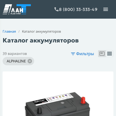
8 (800) 33-333-49
Главная
/
Каталог аккумуляторов
Каталог аккумуляторов
tic
XTREME AGM
XTREME EFB
XTREME +EFB
Фильтры
39 вариантов
BUSHIDO SILVER
BUSHIDO (мото)
BUSHIDO MAR
ALPHALINE
B Magic
TAB Polar
DELKOR