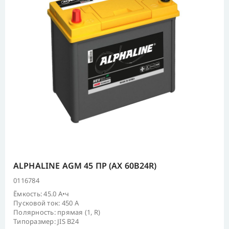
ALPHALINE AGM 45 ПР (AX 60B24R)
0116784
Ёмкость: 45.0 А•ч
Пусковой ток: 450 А
Полярность: прямая (1, R)
Типоразмер: JIS B24