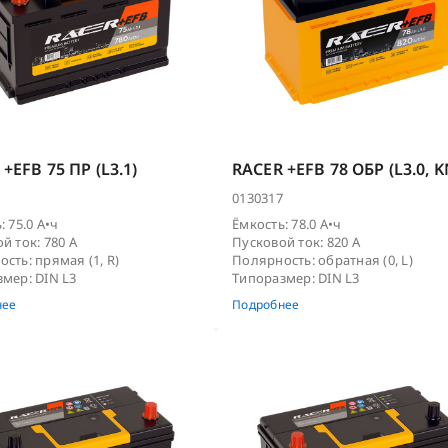
+EFB 75 ПР (L3.1)
RACER +EFB 78 ОБР (L3.0, K
0130317
: 75.0 А•ч
Ёмкость: 78.0 А•ч
й ток: 780 А
Пусковой ток: 820 А
сть: прямая (1, R)
Полярность: обратная (0, L)
мер: DIN L3
Типоразмер: DIN L3
нее
Подробнее