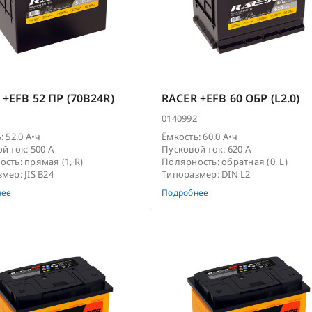
 +EFB 52 ПР (70B24R)
RACER +EFB 60 ОБР (L2.0)
0140992
: 52.0 А•ч
Ёмкость: 60.0 А•ч
й ток: 500 А
Пусковой ток: 620 А
сть: прямая (1, R)
Полярность: обратная (0, L)
мер: JIS B24
Типоразмер: DIN L2
нее
Подробнее