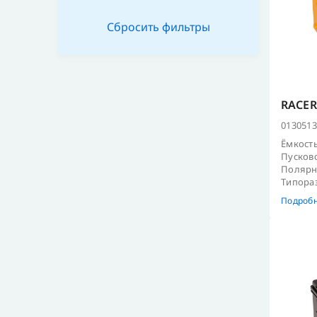
TRUCK 6V
TRUCK 31S/T
DIN L1
DIN L1B
DIN L4
RACER 
DIN L4B
0130513
DIN L6
Ёмкость
JIS B20
Пусково
Полярно
JIS E41
Типораз
MARINE DC31
Подроб