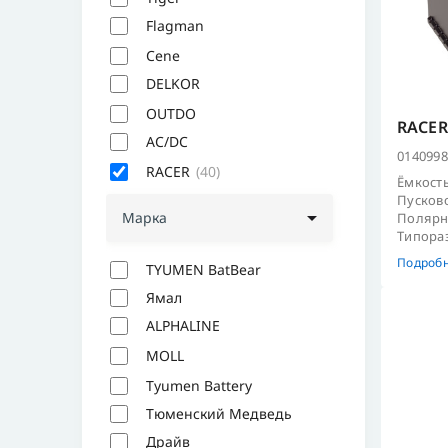
TAB AGM STOP&GO
TAB EFB STOP&
Flagman
Cene
Flagman
Flagman (тяговые)
DELKOR
OUTDO
RACER 
DELKOR AGM
DELKOR EFB
DEL
AC/DC
0140998
RACER
(40)
Ёмкость
AC/DC
AC/DC Promotive
AC/DC
Пусково
Марка
Полярно
Типораз
RACER +EFB
(23)
RACER Grand Prix
(
Подроб
TYUMEN BatBear
Ямал
ALPHALINE
MOLL
ALPHALINE AGM
ALPHALINE EFB
Tyumen Battery
Moll AGM
Moll EFB
Moll XTRA
Тюменский Медведь
Драйв