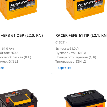
+EFB 61 ОБР (L2.0, KN)
RACER +EFB 61 ПР (L2.1, KN
0130514
: 61.0 А•ч
Ёмкость: 61.0 А•ч
й ток: 660 А
Пусковой ток: 660 А
сть: обратная (0, L)
Полярность: прямая (1, R)
мер: DIN L2
Типоразмер: DIN L2
нее
Подробнее