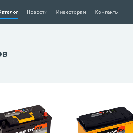
Каталог
Новости
Инвесторам
Контакты
ов
XTREME Arctic
XTREME AGM
XTREME EFB
XTRE
BUSHIDO SJ
BUSHIDO SILVER
BUSHIDO (мото)
B