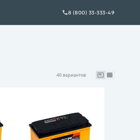
8 (800) 33-333-49
40 вариантов
XTREME
ME +EFB
XTREME (мото)
X
(промышленные)
USHIDO MARINE
BUSHIDO Na+
BUSHIDO (тяговые)