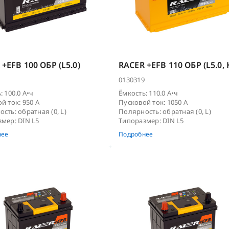
GO
TAB Magic
TAB Polar
+EFB 100 ОБР (L5.0)
RACER +EFB 110 ОБР (L5.0, 
KOR (JP)
DELKOR
0130319
: 100.0 А•ч
Ёмкость: 110.0 А•ч
 Security
й ток: 950 А
Пусковой ток: 1050 А
сть: обратная (0, L)
Полярность: обратная (0, L)
мер: DIN L5
Типоразмер: DIN L5
12)
RACER GT
(5)
RACER (мото)
нее
Подробнее
ALPHALINE SD+
 CHARGE