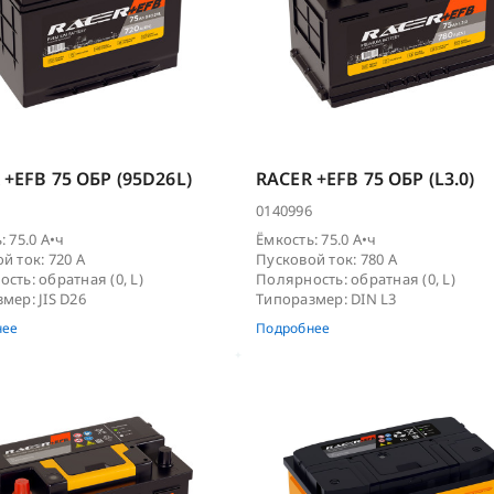
 +EFB 75 ОБР (95D26L)
RACER +EFB 75 ОБР (L3.0)
0140996
: 75.0 А•ч
Ёмкость: 75.0 А•ч
й ток: 720 А
Пусковой ток: 780 А
сть: обратная (0, L)
Полярность: обратная (0, L)
мер: JIS D26
Типоразмер: DIN L3
нее
Подробнее