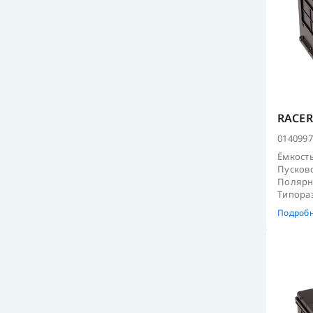
RACER 
0140997
Ёмкость
Пусково
Полярно
Типораз
Подроб