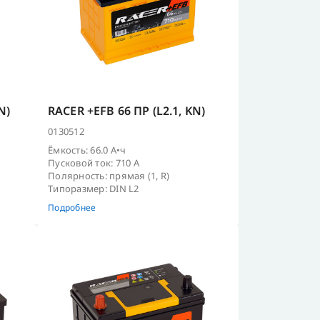
N)
RACER +EFB 66 ПР (L2.1, KN)
0130512
Ёмкость: 66.0 А•ч
Пусковой ток: 710 А
Полярность: прямая (1, R)
Типоразмер: DIN L2
Подробнее