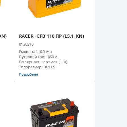
KN)
RACER +EFB 110 ПР (L5.1, KN)
0130510
Ёмкость: 110.0 А•ч
Пусковой ток: 1050 А
Полярность: прямая (1, R)
Типоразмер: DIN L5
Подробнее