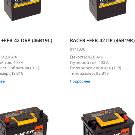
 +EFB 42 ОБР (46B19L)
RACER +EFB 42 ПР (46B19R)
0141000
: 42.0 А•ч
Ёмкость: 42.0 А•ч
й ток: 400 А
Пусковой ток: 400 А
сть: обратная (0, L)
Полярность: прямая (1, R)
мер: JIS B19
Типоразмер: JIS B19
нее
Подробнее