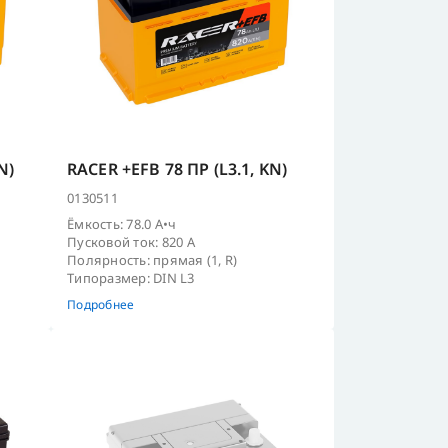
N)
RACER +EFB 78 ПР (L3.1, KN)
0130511
Ёмкость: 78.0 А•ч
Пусковой ток: 820 А
Полярность: прямая (1, R)
Типоразмер: DIN L3
Подробнее