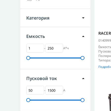
Категория
Легковые
(39)
Грузовые
(1)
RACER
Емкость
Мото
0140999
Катерные
Ёмкость
-
А*ч
Пусково
Стационарные и
Полярно
промышленные
Типораз
Подроб
Пусковой ток
-
А