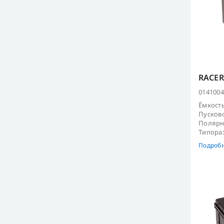
RACER
0141004
Ёмкость
Пусково
Полярно
Типораз
Подроб