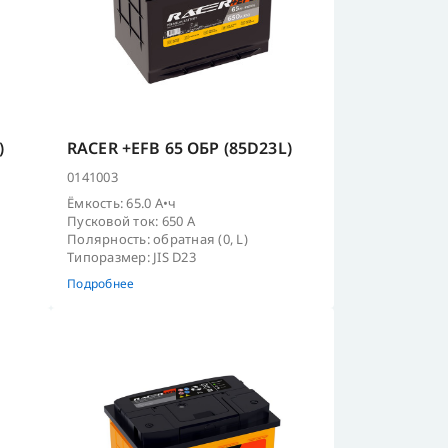
)
RACER +EFB 65 ОБР (85D23L)
0141003
Ёмкость: 65.0 А•ч
Пусковой ток: 650 А
Полярность: обратная (0, L)
Типоразмер: JIS D23
Подробнее