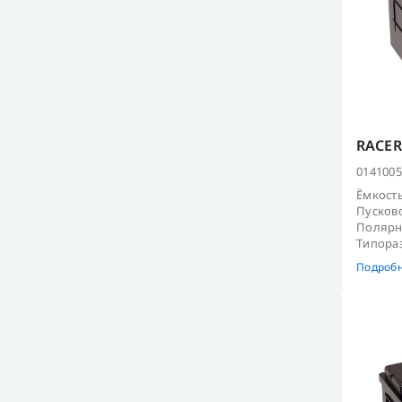
RACER
0141005
Ёмкость
Пусково
Полярно
Типораз
Подроб