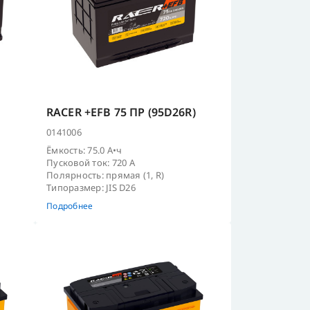
RACER +EFB 75 ПР (95D26R)
0141006
Ёмкость: 75.0 А•ч
Пусковой ток: 720 А
Полярность: прямая (1, R)
Типоразмер: JIS D26
Подробнее