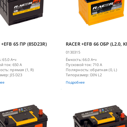
 +EFB 65 ПР (85D23R)
RACER +EFB 66 ОБР (L2.0, K
0130315
: 65.0 А•ч
Ёмкость: 66.0 А•ч
й ток: 650 А
Пусковой ток: 710 А
сть: прямая (1, R)
Полярность: обратная (0, L)
мер: JIS D23
Типоразмер: DIN L2
нее
Подробнее